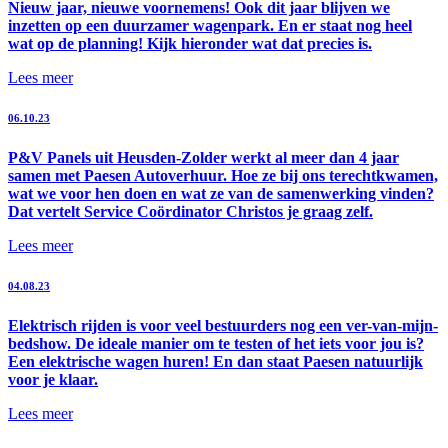
Nieuw jaar, nieuwe voornemens! Ook dit jaar blijven we
inzetten op een duurzamer wagenpark. En er staat nog heel
wat op de planning! Kijk hieronder wat dat precies is.
Lees meer
06.10.23
P&V Panels uit Heusden-Zolder werkt al meer dan 4 jaar
samen met Paesen Autoverhuur. Hoe ze bij ons terechtkwamen,
wat we voor hen doen en wat ze van de samenwerking vinden?
Dat vertelt Service Coördinator Christos je graag zelf.
Lees meer
04.08.23
Elektrisch rijden is voor veel bestuurders nog een ver-van-mijn-
bedshow. De ideale manier om te testen of het iets voor jou is?
Een elektrische wagen huren! En dan staat Paesen natuurlijk
voor je klaar.
Lees meer