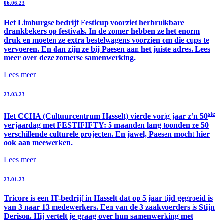
06.06.23
Het Limburgse bedrijf Festicup voorziet herbruikbare
drankbekers op festivals. In de zomer hebben ze het enorm
druk en moeten ze extra bestelwagens voorzien om die cups te
vervoeren. En dan zijn ze bij Paesen aan het juiste adres. Lees
meer over deze zomerse samenwerking.
Lees meer
23.03.23
ste
Het CCHA (Cultuurcentrum Hasselt) vierde vorig jaar z’n 50
verjaardag met FESTIFIFTY: 5 maanden lang toonden ze 50
verschillende culturele projecten. En jawel, Paesen mocht hier
ook aan meewerken.
Lees meer
23.01.23
Tricore is een IT-bedrijf in Hasselt dat op 5 jaar tijd gegroeid is
van 3 naar 13 medewerkers. Een van de 3 zaakvoerders is Stijn
Derison. Hij vertelt je graag over hun samenwerking met