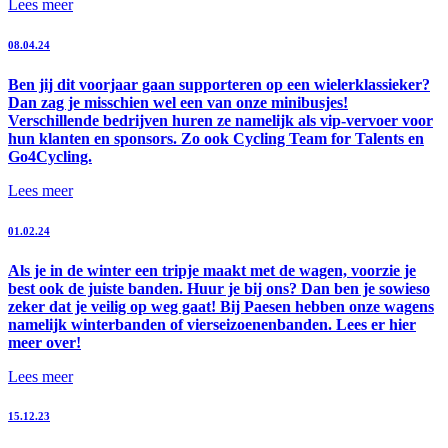
Lees meer
08.04.24
Ben jij dit voorjaar gaan supporteren op een wielerklassieker?
Dan zag je misschien wel een van onze minibusjes!
Verschillende bedrijven huren ze namelijk als vip-vervoer voor
hun klanten en sponsors. Zo ook Cycling Team for Talents en
Go4Cycling.
Lees meer
01.02.24
Als je in de winter een tripje maakt met de wagen, voorzie je
best ook de juiste banden. Huur je bij ons? Dan ben je sowieso
zeker dat je veilig op weg gaat! Bij Paesen hebben onze wagens
namelijk winterbanden of vierseizoenenbanden. Lees er hier
meer over!
Lees meer
15.12.23