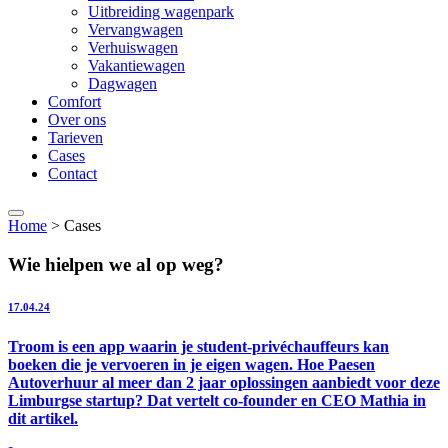
Uitbreiding wagenpark
Vervangwagen
Verhuiswagen
Vakantiewagen
Dagwagen
Comfort
Over ons
Tarieven
Cases
Contact
Home
>
Cases
Wie hielpen we al op weg?
17.04.24
Troom is een app waarin je student-privéchauffeurs kan
boeken die je vervoeren in je eigen wagen. Hoe Paesen
Autoverhuur al meer dan 2 jaar oplossingen aanbiedt voor deze
Limburgse startup? Dat vertelt co-founder en CEO Mathia in
dit artikel.