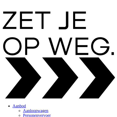
Aanbod
Aanloopwagen
Personenvervoer