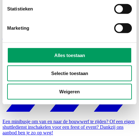
Statistieken
Wacht je als werknemer op je nieuwe bedrijfswagen en heb je
Marketing
tijdelijk een wagen nodig om je wachttijd te overbruggen? Dan ben
je op zoek naar een aanloopwagen!
Meer info
Alles toestaan
Personenvervoer
Selectie toestaan
Weigeren
Een minibusje om van en naar de bouwwerf te rijden? Of een eigen
shuttledienst inschakelen voor een feest of event? Dankzij ons
aanbod ben je zo op weg!